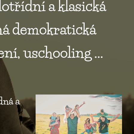
lotřídní a klasická
dná demokratická
ní, uschooling ...
dná a