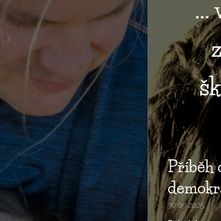
..
šk
Příběh 
demokra
30.09.2025