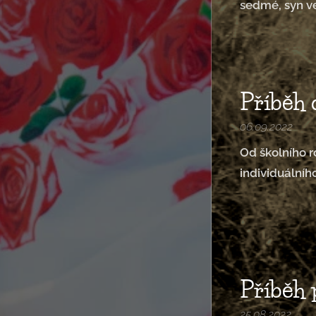
sedmé, syn v
Příběh
06.09.2022
Od školního r
individuálníh
Příběh
25.08.2022