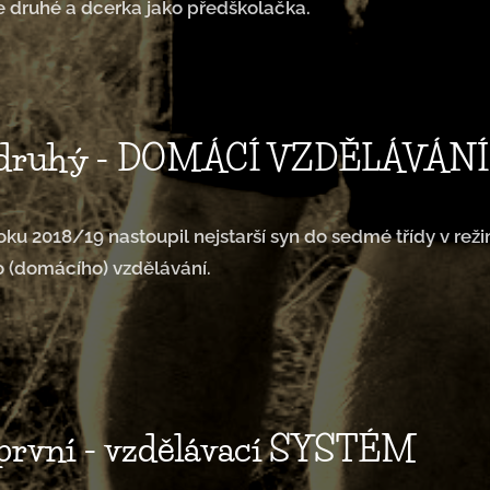
e druhé a dcerka jako předškolačka.
 druhý - DOMÁCÍ VZDĚLÁVÁNÍ
oku 2018/19 nastoupil nejstarší syn do sedmé třídy v rež
o (domácího) vzdělávání.
 první - vzdělávací SYSTÉM