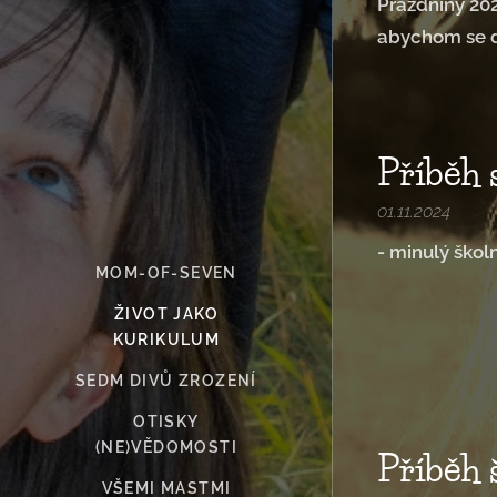
Prázdniny 202
abychom se d
Příběh
01.11.2024
- minulý škol
MOM-OF-SEVEN
ŽIVOT JAKO
KURIKULUM
SEDM DIVŮ ZROZENÍ
OTISKY
(NE)VĚDOMOSTI
Příběh
VŠEMI MASTMI