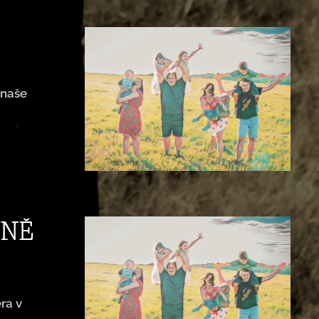
 naše
ENĚ
ra v