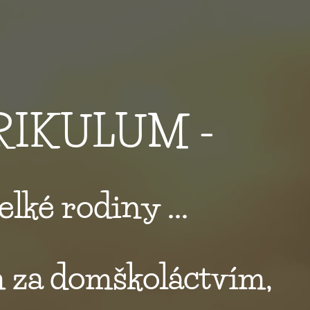
URIKULUM -
velké rodiny ...
m za domškoláctvím,