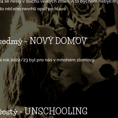
4 se nesly v duchu velkých změn. A to bychom nebyli my
o něčeho nevrhli opět po hlavě 🤣.
 sedmý - NOVÝ DOMOV
ní rok 2022/23 byl pro nás v mnohém zlomový.
 šestý - UNSCHOOLING