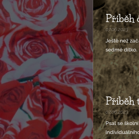
Příběh
07.06.2023
Ještě než zač
sedmé dítko.
Příběh
07.06.2023
Psal se školn
individuálníh