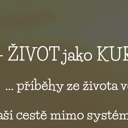
- ŽIVOT jako K
... příběhy ze života 
naší cestě mimo systé