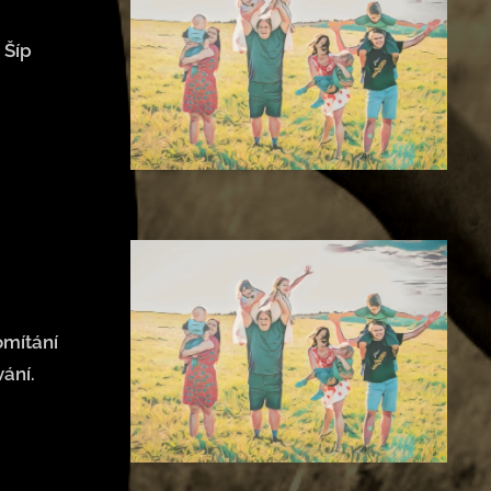
 Šíp
omítání
ání.