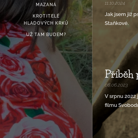
11.10.2024
MAZANÁ
Jak jsem již 
KROTITELÉ
Staňkové.
HLADOVÝCH KRKŮ
UŽ TAM BUDEM?
Příběh
08.06.2023
V srpnu 2022 
filmu Svobod