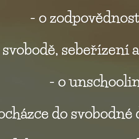
- o zodpovědnost
o svobodě, sebeřízení 
- o unschool
docházce do svobodné