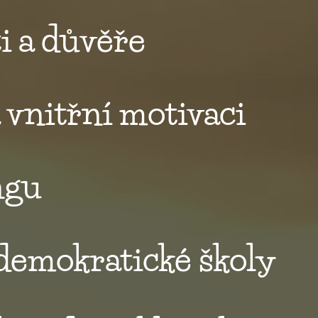
i a důvěře
a vnitřní motivaci
❤️
ingu
 demokratické školy