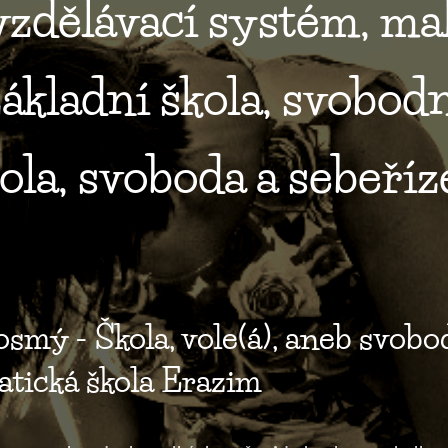
. vzdělávací systém, ma
základní škola, svobo
ola, svoboda a sebeříze
osmý - Škola, vole(á), aneb svobo
tická škola Erazim