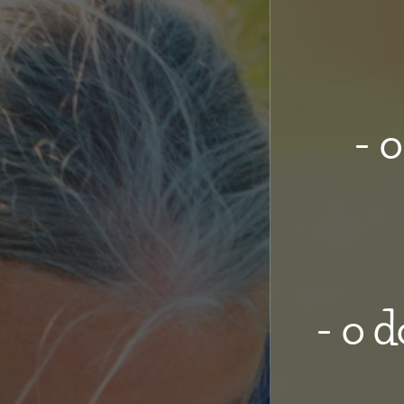
- 
- o 