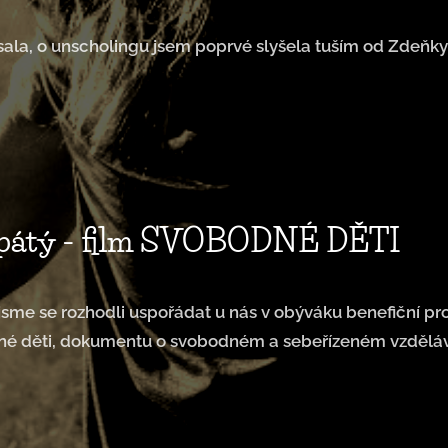
psala, o unscholingu jsem poprvé slyšela tuším od Zdeňky
 pátý - film SVOBODNÉ DĚTI
jsme se rozhodli uspořádat u nás v obýváku benefiční pr
né děti, dokumentu o svobodném a sebeřízeném vzděláv