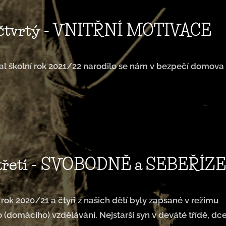
 čtvrtý - VNITŘNÍ MOTIVACE
al školní rok 2021/22 narodilo se nám v bezpečí domova
 třetí - SVOBODNĚ a SEBEŘÍZ
í rok 2020/21 a čtyři z našich dětí byly zapsané v režimu
o (domácího) vzdělávání. Nejstarší syn v deváté třídě, dce