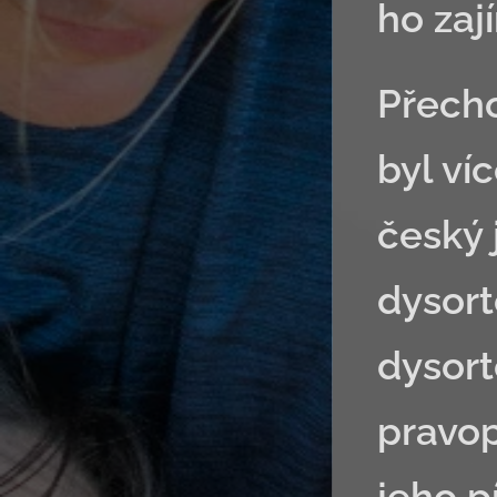
ho zaj
Přecho
byl ví
český 
dysort
dysort
pravop
jeho p