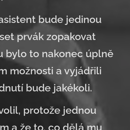
 asistent bude jedinou
set prvák zopakovat
lu bylo to nakonec úplně
m možnosti a vyjádřili
dnutí bude jakékoli.
volil, protože jednou
m a že to, co dělá mu