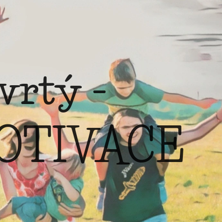
vrtý -
OTIVACE