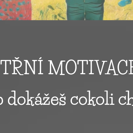
TŘNÍ MOTIVAC
 dokážeš cokoli c