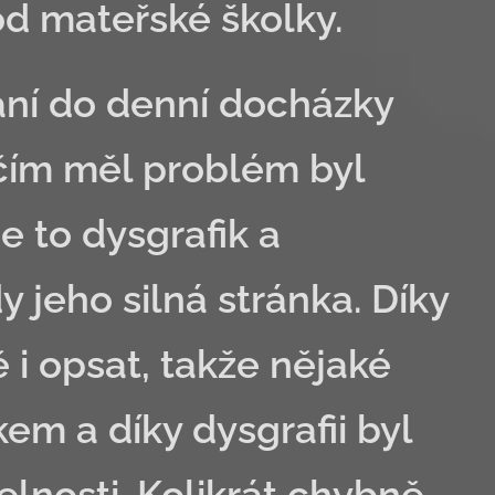
od mateřské školky.
ání do denní docházky
čím měl problém byl
je to dysgrafik a
y jeho silná stránka. Díky
 i opsat, takže nějaké
em a díky dysgrafii byl
elnosti. Kolikrát chybně