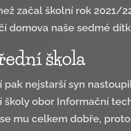
než začal školní rok 2021/2
čí domova naše sedmé dítk
třední škola
í pak nejstarší syn nastoup
í školy obor Informační techn
 se mu celkem dobře, protož