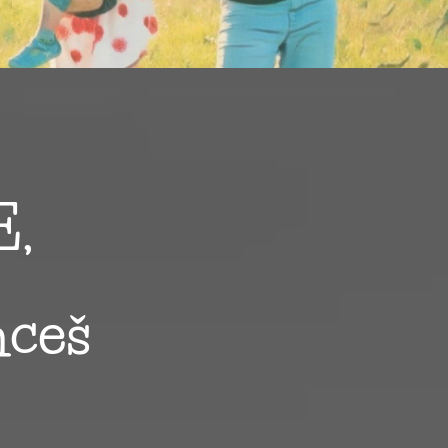
E,
hceš