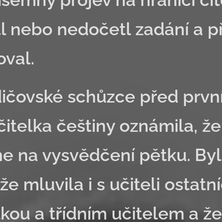
l nebo nedočetl zadání a př
oval.
ičovské schůzce před prvn
čitelka češtiny oznámila, že
e na vysvědčení pětku. Byl
, že mluvila i s učiteli osta
lkou a třídním učitelem a ž