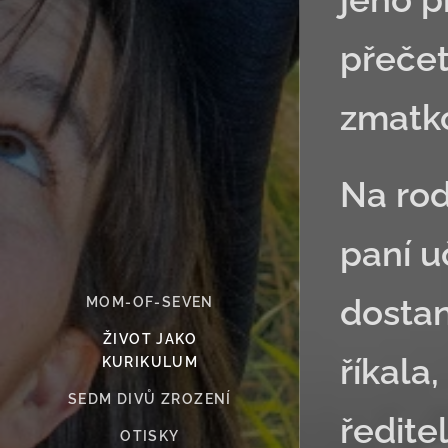
přečet
zmatk
Na rod
paní u
dostan
MOM-OF-SEVEN
ŽIVOT JAKO
říkala
KURIKULUM
SEDM DIVŮ ZROZENÍ
ředite
OTISKY