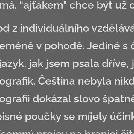
ímá, "ajťákem" chce být už 
d z individuálního vzděláv
ceméně v pohodě. Jediné s 
jazyk, jak jsem psala dříve, 
ografik. Čeština nebyla nikd
ografii dokázal slovo špatně
isné poučky se míjely účink
ísemný projev na hranici čit