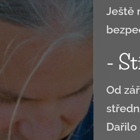
Ještě 
bezpe
- S
Od zář
středn
Dařilo