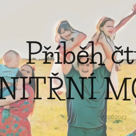
Příběh čt
NITŘNÍ M
07.06.2023