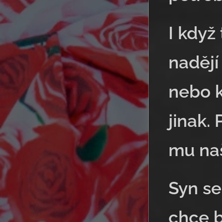
I když
nadějí
nebo k
jinak.
mu naš
Syn se
chce b