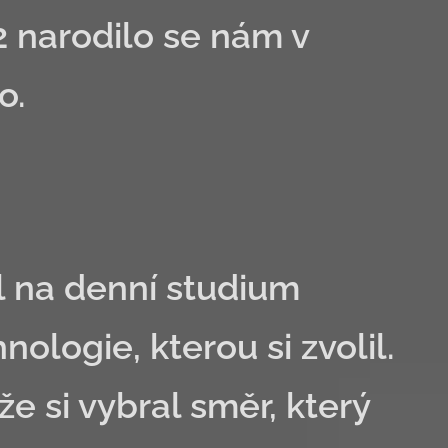
2 narodilo se nám v
o.
il na denní studium
ologie, kterou si zvolil.
e si vybral směr, který