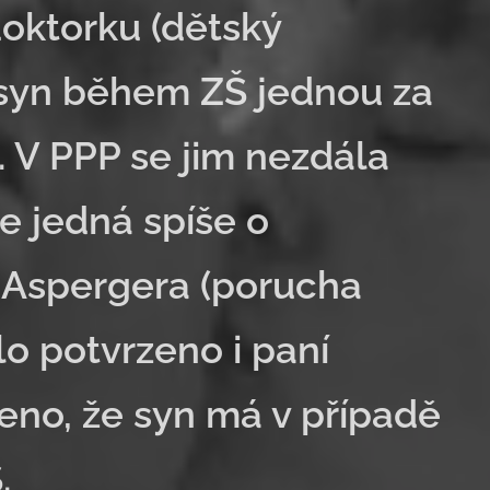
doktorku (dětský
 syn během ZŠ jednou za
 V PPP se jim nezdála
e jedná spíše o
 Aspergera (porucha
lo potvrzeno i paní
eno, že syn má v případě
.