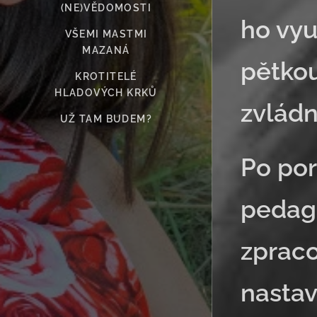
(NE)VĚDOMOSTI
ho vyu
VŠEMI MASTMI
MAZANÁ
pětkou
KROTITELÉ
HLADOVÝCH KRKŮ
zvládn
UŽ TAM BUDEM?
Po por
pedago
zpraco
nastav