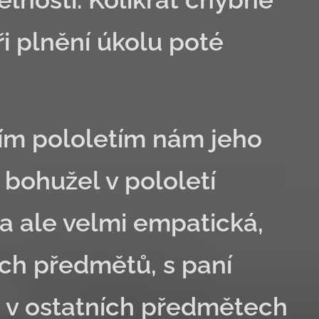
i plnění úkolu poté
ím pololetím nám jeho
 bohužel v pololetí
a ale velmi empatická,
tních předmětů, s paní
e v ostatních předmětech