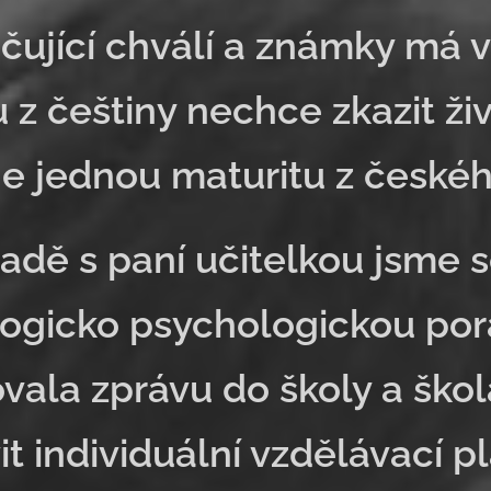
čující chválí a známky má 
 z češtiny nechce zkazit živ
e jednou maturitu z českéh
adě s paní učitelkou jsme s
gicko psychologickou pora
vala zprávu do školy a ško
it individuální vzdělávací p