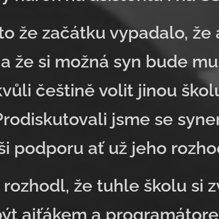
 to že začátku vypadalo, že
 a že si možná syn bude mu
vůli češtině volit jinou ško
 Prodiskutovali jsme se syne
i podporu ať už jeho rozho
 rozhodl, že tuhle školu si z
ýt ajťákem a programátore