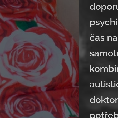
doporu
psychi
čas na
samotn
kombi
autist
doktor
potřeb