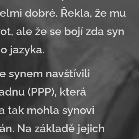
velmi dobré. Řekla, že mu
ot, ale že se bojí zda syn
o jazyka.
e synem navštívili
dnu (PPP), která
la tak mohla synovi
lán. Na základě jejich