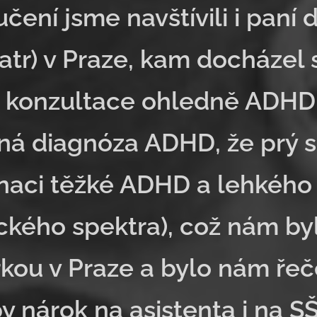
čení jsme navštívili i paní 
atr) v Praze, kam docházel
 konzultace ohledně ADHD.
á diagnóza ADHD, že prý s
naci těžké ADHD a lehkého
ického spektra), což nám by
kou v Praze a bylo nám řeč
y nárok na asistenta i na SŠ